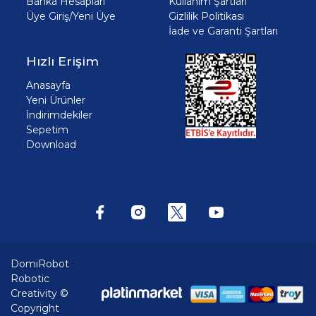
Banka Hesapları
Kullanım Şartları
Üye Giriş/Yeni Üye
Gizlilik Politikası
İade ve Garanti Şartları
Hızlı Erişim
Anasayfa
Yeni Ürünler
İndirimdekiler
Sepetim
Download
DomiRobot
Robotic
Creativity ©
Copyright