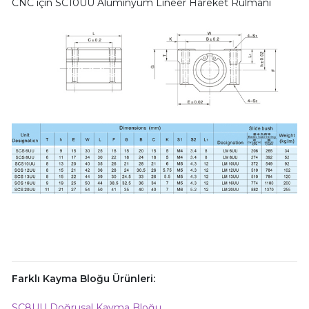
CNC için SC10UU Alüminyum Lineer Hareket Rulmanı
Farklı Kayma Bloğu Ürünleri:
SC8UU Doğrusal Kayma Bloğu