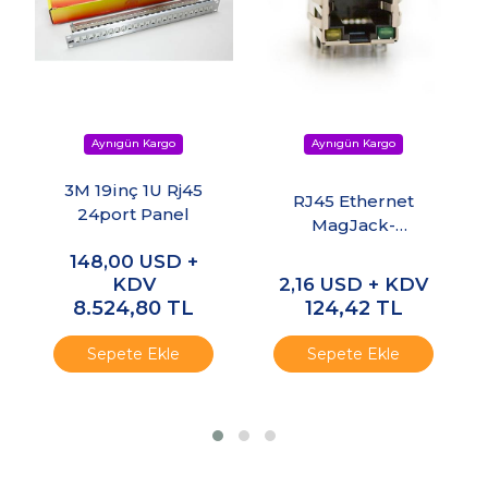
3M 19inç 1U Rj45
RJ45 Ethernet
24port Panel
MagJack-
Compatible
148,00
USD +
KDV
2,16
USD + KDV
8.524,80
TL
124,42
TL
Sepete Ekle
Sepete Ekle