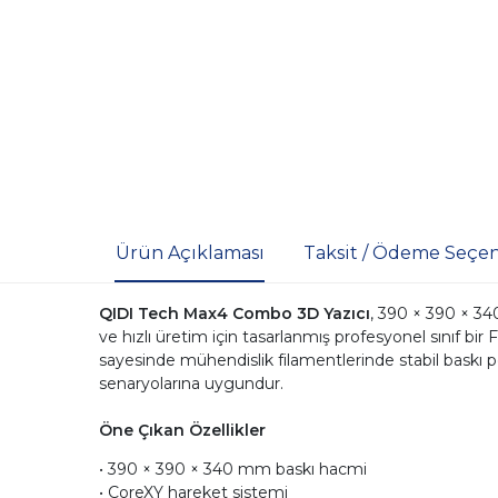
Ürün Açıklaması
Taksit / Ödeme Seçen
QIDI Tech Max4 Combo 3D Yazıcı
, 390 × 390 × 3
ve hızlı üretim için tasarlanmış profesyonel sınıf bi
sayesinde mühendislik filamentlerinde stabil baskı
senaryolarına uygundur.
Öne Çıkan Özellikler
• 390 × 390 × 340 mm baskı hacmi
• CoreXY hareket sistemi