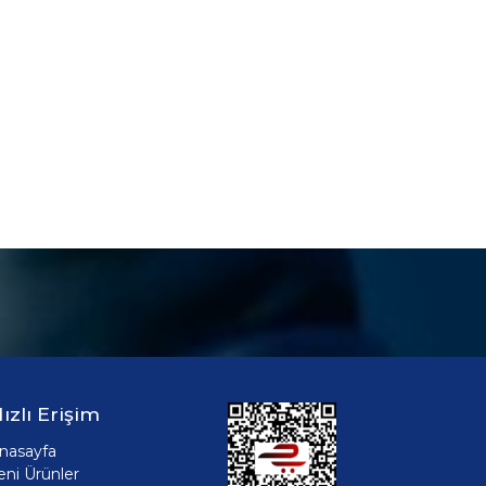
ızlı Erişim
nasayfa
eni Ürünler