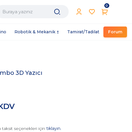
0
Filament / Reçine
ino
Robotik & Mekanik ±
Tamirat/Tadilat
Forum
mbo 3D Yazıcı
 KDV
 taksit seçenekleri için
tıklayın.