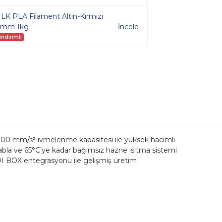
ILK PLA Filament Altın-Kırmızı
75mm 1kg
İncele
ndirimli
00 mm/s² ivmelenme kapasitesi ile yüksek hacimli
ı tabla ve 65°C’ye kadar bağımsız hazne ısıtma sistemi
DI BOX entegrasyonu ile gelişmiş üretim