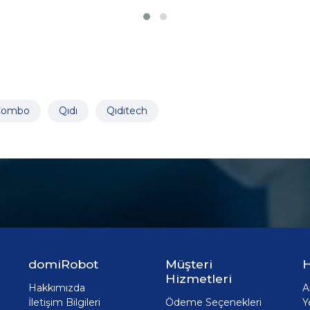
Combo
Qıdı
Qıdıtech
domiRobot
Müşteri
H
Hizmetleri
Hakkımızda
A
İletişim Bilgileri
Ödeme Seçenekleri
Y