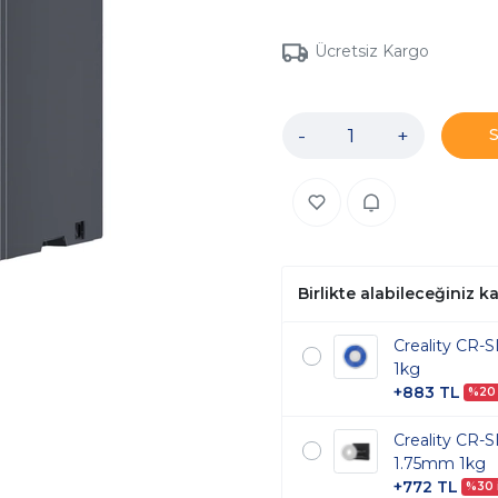
Ücretsiz Kargo
-
+
Birlikte alabileceğiniz 
Creality CR-
1kg
+883 TL
%20 
Creality CR-
1.75mm 1kg
+772 TL
%30 i