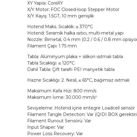
XY Yapısı: CoreXY
X/Y Motor: FOC Closed-loop Stepper Motor
X/Y Kayış: 1.5GT, 10 mm genişlik
Hotend Maks. Sıcaklık: ≤ 370°C
Hotend: Seramik halka ısıtıcı, multi-metal yapı
Nozzle: Bimetal, 0.4 mm (0.2 / 0.6 / 0.8 mm opsiyo
Filament Çapı: 1.75 mm
Tabla: Alüminyum plaka + silikon ısıtmalı tabla
Tabla Sıcaklığı: ≤ 120°C
Dahil Tabla: Çift taraflı PEI manyetik tabla
Hazne Sıcaklığı: 2. Nesil, ≤ 65°C, bağımsız ısıtmalı
Maksimum Kafa Hızı: 800 mm/s
Maksimum İvme: 30.000 mm/s²
Seviyeleme: Hotend içine entegre Loadcell sensör
Filament Tangle Detection: Var (QIDI BOX gerektiri
Filament Runout Sensörü: Var
Input Shaper: Var
Power Loss Recovery: Var