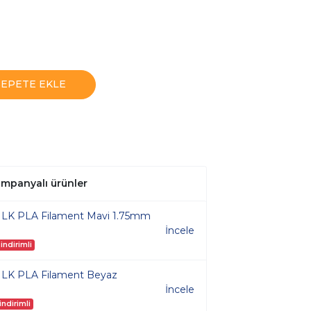
SEPETE EKLE
kampanyalı ürünler
SILK PLA Filament Mavi 1.75mm
İncele
indirimli
SILK PLA Filament Beyaz
İncele
ndirimli