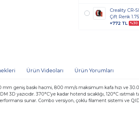
Creality CR-S
Çift Renk 1.
+772 TL
%30 i
ekleri
Ürün Videoları
Ürün Yorumları
40 mm geniş baskı hacmi, 800 mm/s maksimum kafa hızı ve 30.0
r FDM 3D yazıcıdır. 370°C’ye kadar hotend sıcaklığı, 120°C ısıtmal
 performansı sunar. Combo versiyon, çoklu filament sistemi ve QI