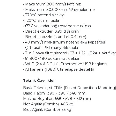
• Maksimum 800 mm/s kafa hızı
• Maksimum 30.000 mm/s² ivmelenme
• 370°C hotend sıcaklığı
• 120°C ısıtmalı tabla
• 65°C’ye kadar bağımsız hazne ısıtma
• Direct extruder, 8.9:1 dişli oranı
• Bimetal nozzle (standart 0.4 mm)
• 40 mm³/s maksimum hotend akış kapasitesi
• Çift taraflı PEI manyetik tabla
• 3-in-1 hava filtre sistemi (G3 + H12 HEPA + aktif ka
• 5” 800×480 dokunmatik ekran
• Wi-Fi (2.4 & 5 GHz), Ethernet ve USB bağlantı
• AI kamera (1080P, timelapse destekli)
Teknik Özellikler
Baskı Teknolojisi: FDM (Fused Deposition Modeling)
Baskı Hacmi: 390 × 390 × 340 mm
Makine Boyutları: 558 × 578 × 612 mm
Net Ağırlık (Combo): 46.5 kg
Brüt Ağırlık (Combo): 56 kg