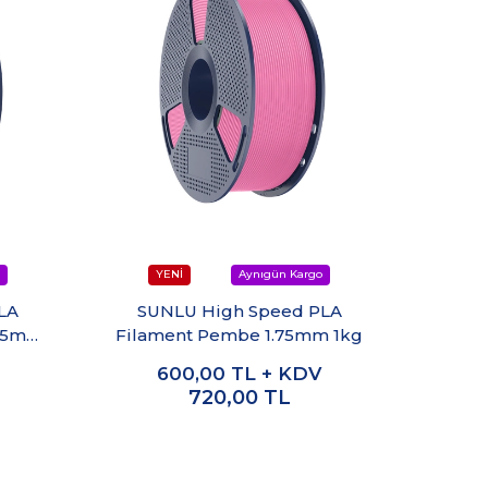
LA
SUNLU High Speed PLA
SUNL
.75mm
Filament Pembe 1.75mm 1kg
600,00
TL + KDV
720,00
TL