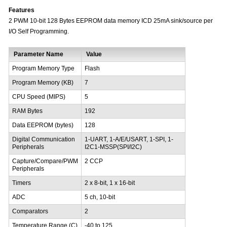
Features
2 PWM 10-bit 128 Bytes EEPROM data memory ICD 25mA sink/source per
I/O Self Programming.
Parameter Name
Value
Program Memory Type
Flash
Program Memory (KB)
7
CPU Speed (MIPS)
5
RAM Bytes
192
Data EEPROM (bytes)
128
Digital Communication
1-UART, 1-A/E/USART, 1-SPI, 1-
Peripherals
I2C1-MSSP(SPI/I2C)
Capture/Compare/PWM
2 CCP
Peripherals
Timers
2 x 8-bit, 1 x 16-bit
ADC
5 ch, 10-bit
Comparators
2
Temperature Range (C)
-40 to 125