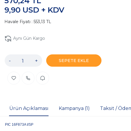
570,24 TL
9,90 USD + KDV
Havale Fiyatı : 553,13 TL
Aynı Gün Kargo
-
+
SEPETE EKLE
Ürün Açıklaması
Kampanya (1)
Taksit / Öde
PIC 16F873A I/SP