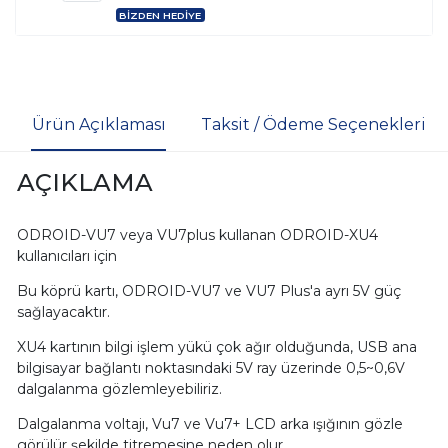
BİZDEN HEDİYE
Ürün Açıklaması
Taksit / Ödeme Seçenekleri
AÇIKLAMA
ODROID-VU7 veya VU7plus kullanan ODROID-XU4
kullanıcıları için
Bu köprü kartı, ODROID-VU7 ve VU7 Plus'a ayrı 5V güç
sağlayacaktır.
XU4 kartının bilgi işlem yükü çok ağır olduğunda, USB ana
bilgisayar bağlantı noktasındaki 5V ray üzerinde 0,5~0,6V
dalgalanma gözlemleyebiliriz.
Dalgalanma voltajı, Vu7 ve Vu7+ LCD arka ışığının gözle
görülür şekilde titremesine neden olur.