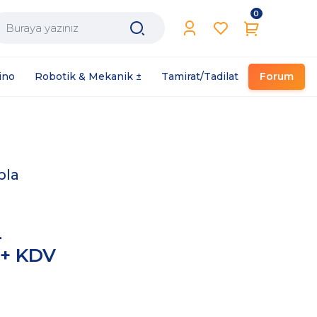
0
Filament / Reçine
ino
Robotik & Mekanik ±
Tamirat/Tadilat
Forum
bla
L
 + KDV