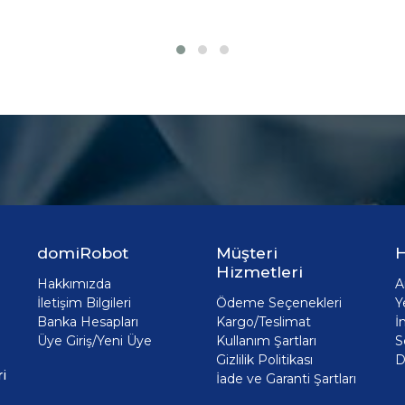
domiRobot
Müşteri
H
Hizmetleri
Hakkımızda
A
İletişim Bilgileri
Ödeme Seçenekleri
Y
Banka Hesapları
Kargo/Teslimat
İ
Üye Giriş/Yeni Üye
Kullanım Şartları
S
Gizlilik Politikası
D
i
İade ve Garanti Şartları