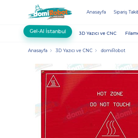
Anasayfa
Sipariş Taki
Gel-Al İstanbul
3D Yazıcı ve CNC
Filam
Anasayfa
3D Yazıcı ve CNC
domiRobot