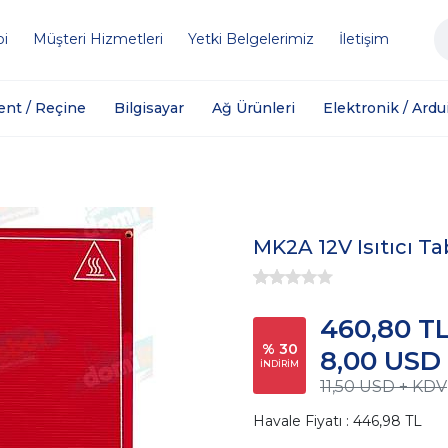
bi
Müşteri Hizmetleri
Yetki Belgelerimiz
İletişim
ent / Reçine
Bilgisayar
Ağ Ürünleri
Elektronik / Ardu
MK2A 12V Isıtıcı Ta
460,80 T
% 30
8,00 USD
İNDİRİM
11,50 USD + KDV
Havale Fiyatı : 446,98 TL