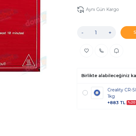
Aynı Gün Kargo
-
+
Birlikte alabileceğiniz 
Creality CR-
1kg
+883 TL
%20 