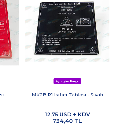
3D Ya
sı
MK2B R1 Isıtıcı Tablası - Siyah
St
12,75
USD + KDV
734,40
TL