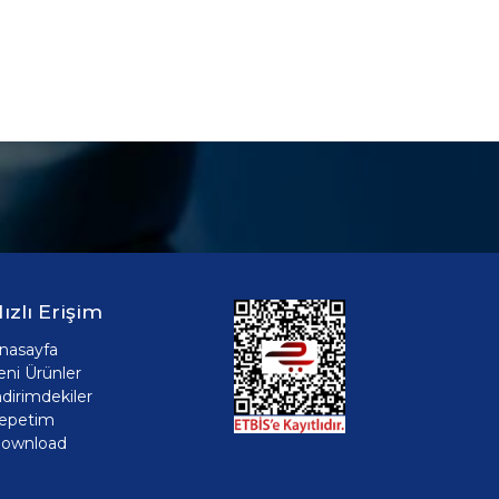
ızlı Erişim
nasayfa
eni Ürünler
ndirimdekiler
epetim
ownload