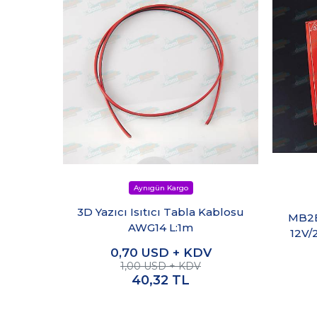
3D Yazıcı Isıtıcı Tabla Kablosu
MB2B 
AWG14 L:1m
12V/
0,70
USD + KDV
1,00 USD + KDV
40,32
TL