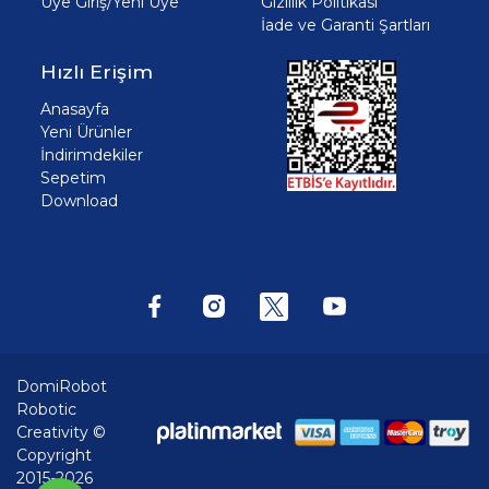
Üye Giriş/Yeni Üye
Gizlilik Politikası
İade ve Garanti Şartları
Hızlı Erişim
Anasayfa
Yeni Ürünler
İndirimdekiler
Sepetim
Download
DomiRobot
Robotic
Creativity ©
Copyright
2015-2026