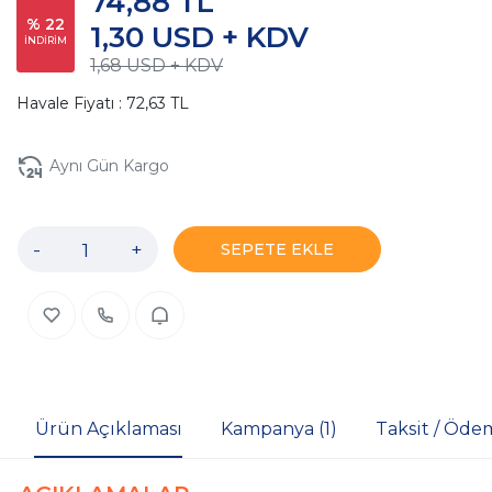
74,88 TL
% 22
1,30 USD + KDV
İNDİRİM
1,68 USD + KDV
Havale Fiyatı : 72,63 TL
Aynı Gün Kargo
-
+
SEPETE EKLE
Ürün Açıklaması
Kampanya (1)
Taksit / Öde