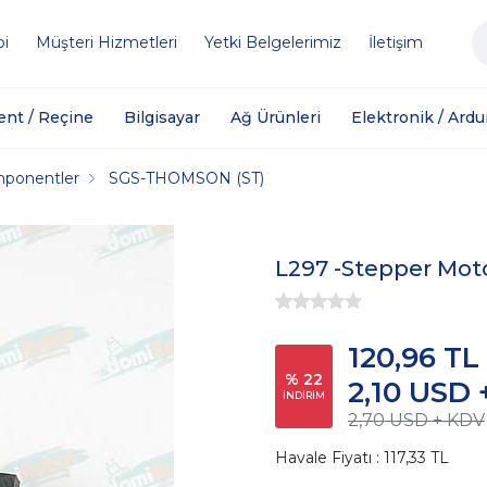
bi
Müşteri Hizmetleri
Yetki Belgelerimiz
İletişim
ent / Reçine
Bilgisayar
Ağ Ürünleri
Elektronik / Ardu
mponentler
SGS-THOMSON (ST)
L297 -Stepper Moto
120,96 TL
% 22
2,10 USD 
İNDİRİM
2,70 USD + KDV
Havale Fiyatı : 117,33 TL