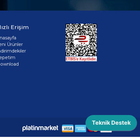
ızlı Erişim
nasayfa
eni Ürünler
ndirimdekiler
epetim
ownload