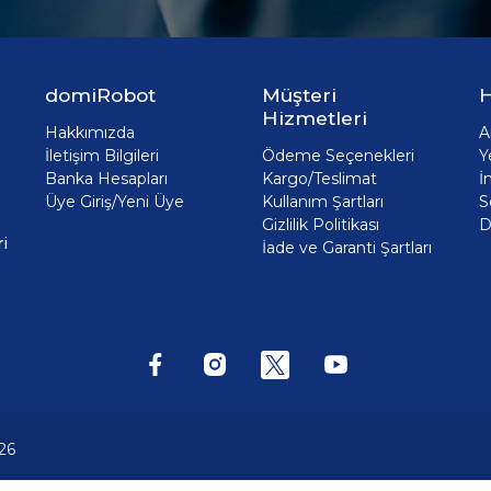
domiRobot
Müşteri
H
Hizmetleri
Hakkımızda
A
İletişim Bilgileri
Ödeme Seçenekleri
Y
Banka Hesapları
Kargo/Teslimat
İ
Üye Giriş/Yeni Üye
Kullanım Şartları
S
Gizlilik Politikası
D
i
İade ve Garanti Şartları
26