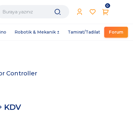
0
Filament / Reçine
ino
Robotik & Mekanik ±
Tamirat/Tadilat
Forum
r Controller
+ KDV