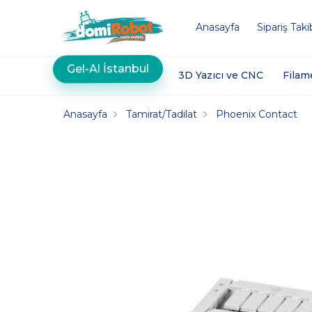
Anasayfa
Sipariş Taki
Gel-Al İstanbul
3D Yazıcı ve CNC
Filam
Anasayfa
Tamirat/Tadilat
Phoenix Contact