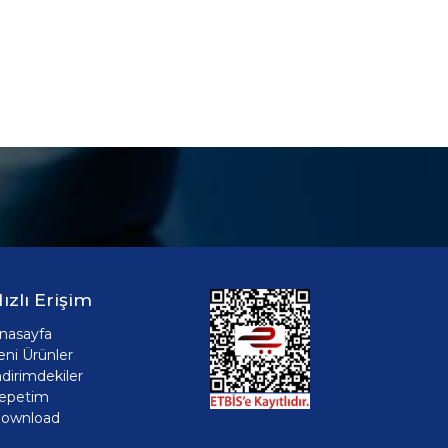
ızlı Erişim
nasayfa
eni Ürünler
ndirimdekiler
epetim
ownload