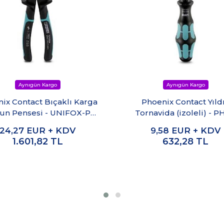
ix Contact Bıçaklı Karga
Phoenix Contact Yıld
un Pensesi - UNIFOX-P
Tornavida (izoleli) - PH
VDE
80mm
24,27
EUR + KDV
9,58
EUR + KDV
1.601,82
TL
632,28
TL