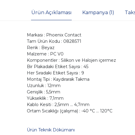
Ürün Açıklaması
Kampanya (1)
Tak
Markası : Phoenix Contact
Tam Ürün Kodu : 0828571
Renk : Beyaz
Malzeme : PC V0
Komponentler : Silikon ve Halojen içermez
Bir Plakadaki Etiket Sayısı : 45
Her Sıradaki Etiket Sayısı : 9
Montaj Tipi : Kaydırarak Takma
Uzunluk : 12mm
Genişlik : 5,5mm
Yükseklik : 7,1mm
Kablo Kesiti : 2,5mm ... 4,7mm
Ortam Sıcaklığı (çalışma) : -40 °C ... 120°C
Ürün Teknik Dökümanı