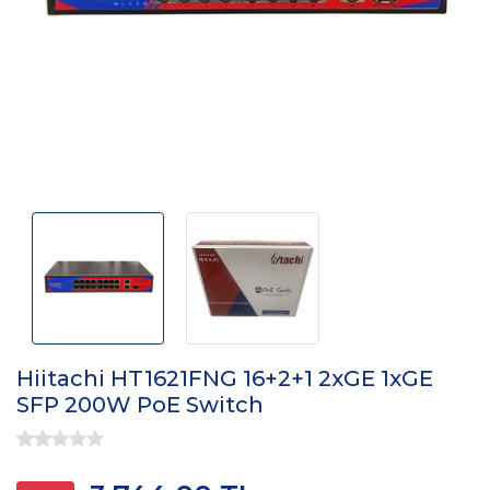
Hiitachi HT1621FNG 16+2+1 2xGE 1xGE
SFP 200W PoE Switch