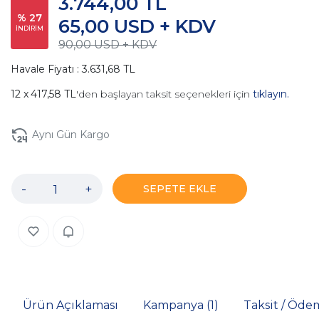
3.744,00 TL
% 27
65,00 USD + KDV
İNDİRİM
90,00 USD + KDV
Havale Fiyatı : 3.631,68 TL
417,58 TL
'den başlayan taksit seçenekleri için
tıklayın.
Aynı Gün Kargo
-
+
SEPETE EKLE
Ürün Açıklaması
Kampanya (1)
Taksit / Öde