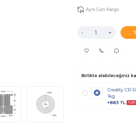
Aynı Gün Kargo
-
+
Birlikte alabileceğiniz 
Creality CR-
1kg
+883 TL
%20 