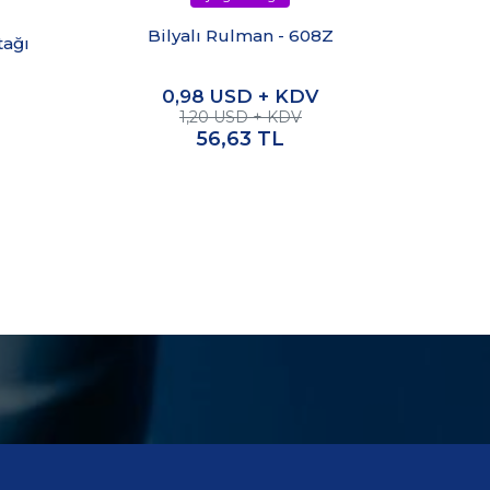
Fl
Bilyalı Rulman - 608Z
tağı
0,98
USD + KDV
1,20 USD + KDV
56,63
TL