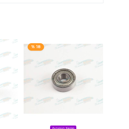
% 18
% 29