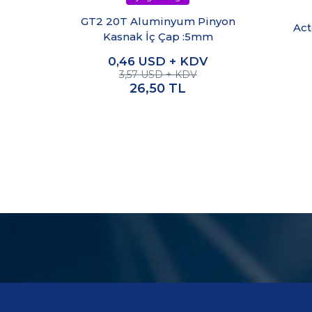
GT2 20T Aluminyum Pinyon
Act
Kasnak İç Çap :5mm
0,46
USD + KDV
3,57 USD + KDV
26,50
TL