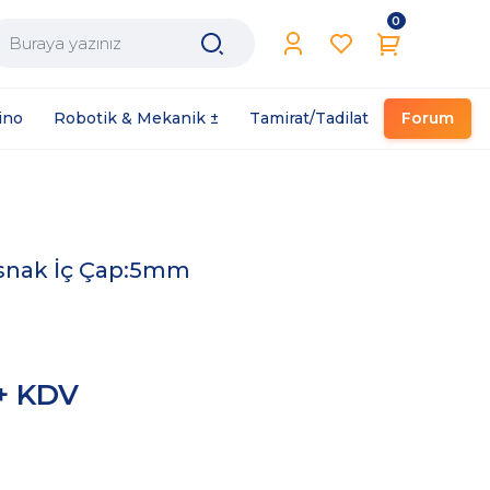
0
Filament / Reçine
ino
Robotik & Mekanik ±
Tamirat/Tadilat
Forum
asnak İç Çap:5mm
 + KDV