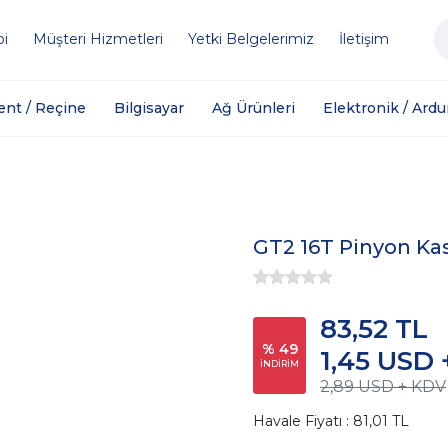
bi
Müşteri Hizmetleri
Yetki Belgelerimiz
İletişim
ent / Reçine
Bilgisayar
Ağ Ürünleri
Elektronik / Ardu
GT2 16T Pinyon K
83,52 TL
% 49
1,45 USD
İNDİRİM
2,89 USD + KDV
Havale Fiyatı : 81,01 TL