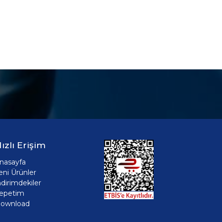
ızlı Erişim
nasayfa
eni Ürünler
ndirimdekiler
epetim
ownload