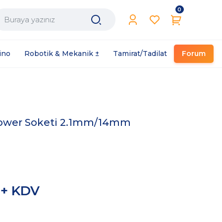
0
Filament / Reçine
ino
Robotik & Mekanik ±
Tamirat/Tadilat
Forum
 Power Soketi 2.1mm/14mm
 + KDV