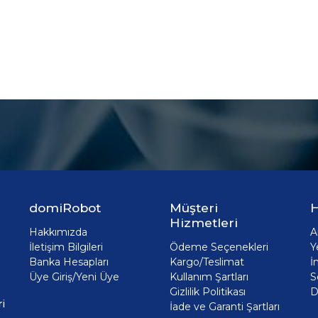
domiRobot
Müşteri
H
Hizmetleri
Hakkımızda
A
İletişim Bilgileri
Ödeme Seçenekleri
Y
Banka Hesapları
Kargo/Teslimat
İ
Üye Giriş/Yeni Üye
Kullanım Şartları
S
Gizlilik Politikası
D
i
İade ve Garanti Şartları