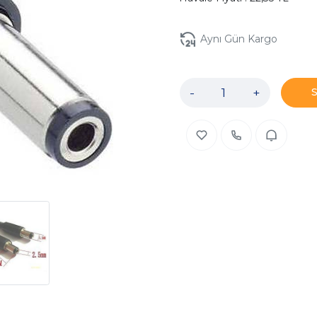
Aynı Gün Kargo
-
+