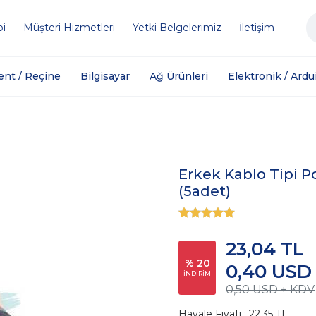
bi
Müşteri Hizmetleri
Yetki Belgelerimiz
İletişim
ent / Reçine
Bilgisayar
Ağ Ürünleri
Elektronik / Ardu
Erkek Kablo Tipi
(5adet)
23,04 TL
% 20
0,40 USD
İNDİRİM
0,50 USD + KDV
Havale Fiyatı : 22,35 TL