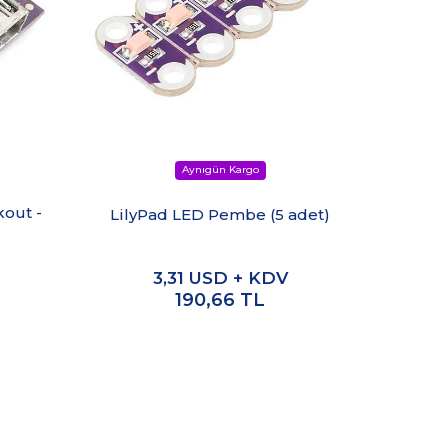
LilyPa
kout -
LilyPad LED Pembe (5 adet)
Mo
3,31
USD + KDV
190,66
TL