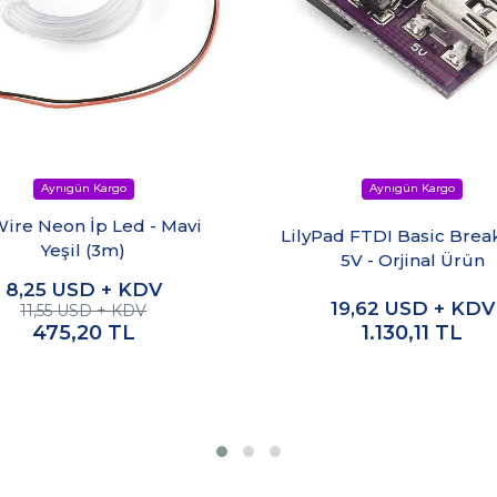
Wire Neon İp Led - Mavi
LilyPad FTDI Basic Brea
Yeşil (3m)
5V - Orjinal Ürün
8,25
USD + KDV
19,62
USD + KDV
11,55 USD + KDV
475,20
TL
1.130,11
TL