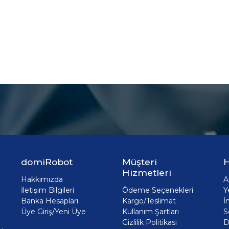
domiRobot
Müşteri
H
Hizmetleri
Hakkımızda
A
İletişim Bilgileri
Ödeme Seçenekleri
Y
Banka Hesapları
Kargo/Teslimat
İ
Üye Giriş/Yeni Üye
Kullanım Şartları
S
Gizlilik Politikası
D