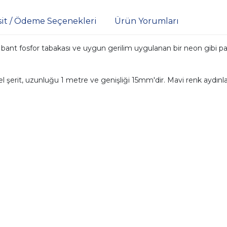
sit / Ödeme Seçenekleri
Ürün Yorumları
ant fosfor tabakası ve uygun gerilim uygulanan bir neon gibi parlak
Bu özel şerit, uzunluğu 1 metre ve genişliği 15mm'dir. Mavi renk ay