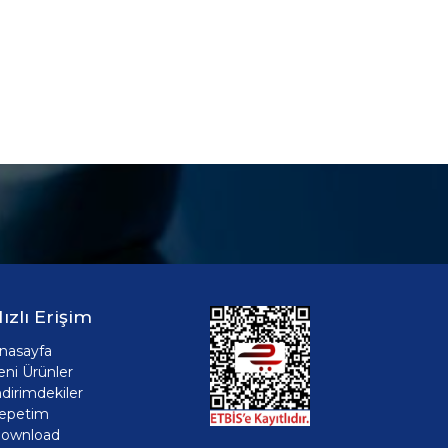
ızlı Erişim
nasayfa
eni Ürünler
ndirimdekiler
epetim
ownload