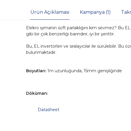
Ürün Açıklaması
Kampanya (1)
Tak
Elekro ışımanın soft parlaklığını kim sevmez? Bu EL b
gibi bir çok benzerliği barındırır, iyi bir şerittir.
Bu, EL invertörleri ve sıralayıcılar ile sürülebilir. 
bulunmaktadır.
Boyutları:
1m uzunluğunda, 15mm genişliğinde
Döküman:
Datasheet