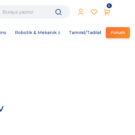
0
Filament / Reçine
ino
Robotik & Mekanik ±
Tamirat/Tadilat
Forum
)
V