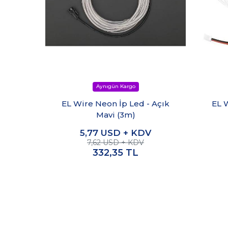
EL Wire Neon İp Led - Açık
EL 
Mavi (3m)
5,77
USD + KDV
7,62 USD + KDV
332,35
TL