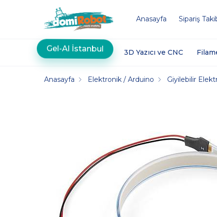
Anasayfa
Sipariş Taki
Gel-Al İstanbul
3D Yazıcı ve CNC
Filam
Anasayfa
Elektronik / Arduino
Giyilebilir Elek