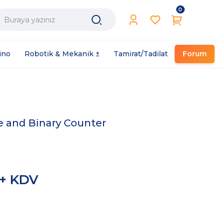
0
Filament / Reçine
ino
Robotik & Mekanik ±
Tamirat/Tadilat
Forum
and Binary Counter
 + KDV