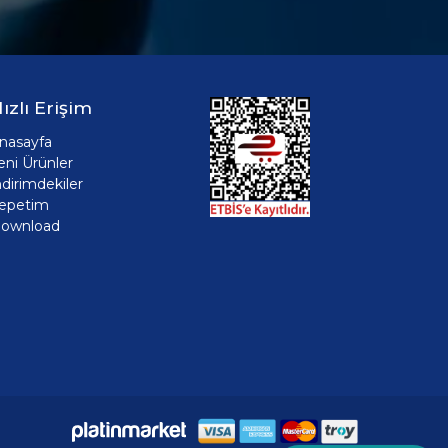
ızlı Erişim
nasayfa
eni Ürünler
ndirimdekiler
epetim
ownload