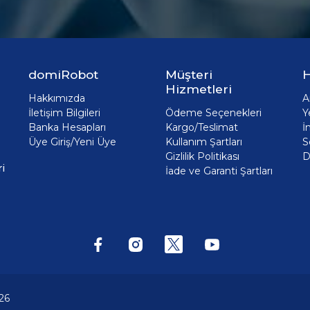
domiRobot
Müşteri
H
Hizmetleri
Hakkımızda
A
İletişim Bilgileri
Ödeme Seçenekleri
Y
Banka Hesapları
Kargo/Teslimat
İ
Üye Giriş/Yeni Üye
Kullanım Şartları
S
Gizlilik Politikası
D
i
İade ve Garanti Şartları
26