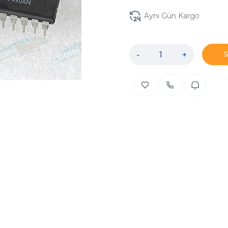
Aynı Gün Kargo
-
+