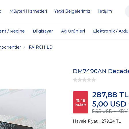
bi
Müşteri Hizmetleri
Yetki Belgelerimiz
İletişim
ent / Reçine
Bilgisayar
Ağ Ürünleri
Elektronik / Ardu
mponentler
FAIRCHILD
DM7490AN Decade 
287,88 TL
% 16
5,00 USD
İNDİRİM
5,95 USD + KDV
Havale Fiyatı : 279,24 TL