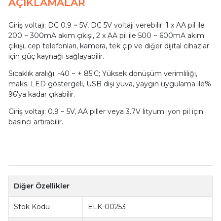
AÇIKLAMALAR
Giriş voltajı: DC 0.9 ~ 5V, DC 5V voltajı verebilir; 1 x AA pil ile
200 ~ 300mA akım çıkışı, 2 x AA pil ile 500 ~ 600mA akım
çıkışı, cep telefonları, kamera, tek çip ve diğer dijital cihazlar
için güç kaynağı sağlayabilir.
Sıcaklık aralığı: -40 ~ + 85'C; Yüksek dönüşüm verimliliği,
maks. LED göstergeli, USB dişi yuva, yaygın uygulama ile%
96'ya kadar çıkabilir.
Giriş voltajı: 0.9 ~ 5V, AA piller veya 3.7V lityum iyon pil için
basıncı artırabilir.
Diğer Özellikler
Stok Kodu
ELK-00253