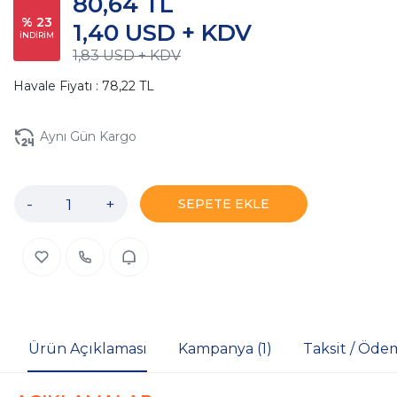
80,64 TL
% 23
1,40 USD + KDV
İNDİRİM
1,83 USD + KDV
Havale Fiyatı : 78,22 TL
Aynı Gün Kargo
-
+
SEPETE EKLE
Ürün Açıklaması
Kampanya (1)
Taksit / Öde