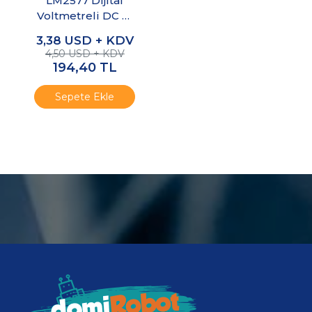
LM2577 Dijital
Voltmetreli DC 3-
34V (Input) / DC 4-
3,38
USD + KDV
35V (Output ) 3A
4,50 USD + KDV
Boost modül
194,40
TL
Sepete Ekle