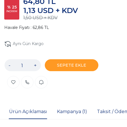
64,80 TL
% 25
1,13 USD + KDV
İNDİRİM
1,50 USD + KDV
Havale Fiyatı : 62,86 TL
Aynı Gün Kargo
-
+
SEPETE EKLE
Ürün Açıklaması
Kampanya (1)
Taksit / Öde