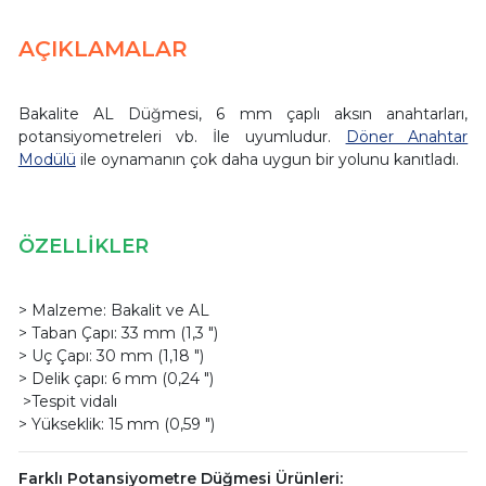
AÇIKLAMALAR
Bakalite AL Düğmesi, 6 mm çaplı aksın anahtarları,
potansiyometreleri vb. İle uyumludur.
Döner Anahtar
Modülü
ile oynamanın çok daha uygun bir yolunu kanıtladı.
ÖZELLİKLER
> Malzeme: Bakalit ve AL
> Taban Çapı: 33 mm (1,3 ")
> Uç Çapı: 30 mm (1,18 ")
> Delik çapı: 6 mm (0,24 ")
>Tespit vidalı
> Yükseklik: 15 mm (0,59 ")
Farklı Potansiyometre Düğmesi Ürünleri: