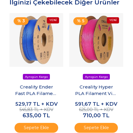
İlginizi Çekebilecek Diğer Ürünler
% 3
% 5
Creality Ender
Creality Hyper
Fast PLA Filament
PLA Filament Viva
Mavi 1.75mm 1kg
Magenta 1.75mm
529,17
TL + KDV
591,67
TL + KDV
1kg
545,83 TL + KDV
625,00 TL + KDV
635,00
TL
710,00
TL
Sepete Ekle
Sepete Ekle