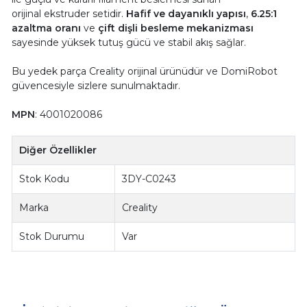
orijinal ekstruder setidir.
Hafif ve dayanıklı yapısı
,
6.25:1
azaltma oranı
ve
çift dişli besleme mekanizması
sayesinde yüksek tutuş gücü ve stabil akış sağlar.
Bu yedek parça Creality orijinal ürünüdür ve DomiRobot
güvencesiyle sizlere sunulmaktadır.
MPN
: 4001020086
Diğer Özellikler
Stok Kodu
3DY-C0243
Marka
Creality
Stok Durumu
Var