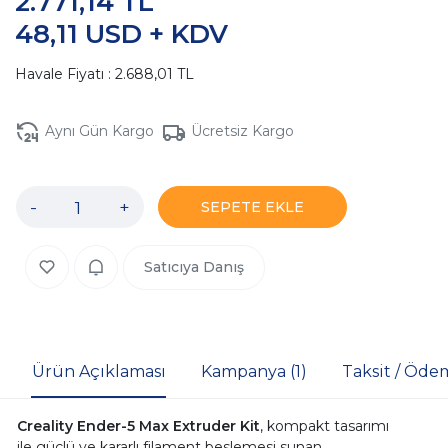
2.771,14 TL
48,11 USD + KDV
Havale Fiyatı : 2.688,01 TL
Aynı Gün Kargo
Ücretsiz Kargo
-
+
SEPETE EKLE
Satıcıya Danış
Ürün Açıklaması
Kampanya (1)
Taksit / Öde
Creality
Ender-5 Max Extruder Kit
, kompakt tasarımı
ile güçlü ve kararlı filament beslemesi sunan