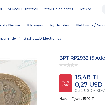
bi
Müşteri Hizmetleri
Yetki Belgelerimiz
İletişim
ent / Reçine
Bilgisayar
Ağ Ürünleri
Elektronik / Ardu
mponentler
Bright LED Electronics
BPT-RP2932 (5 Ade
15,48 TL
% 16
0,27 USD
İNDİRİM
0,32 USD + KDV
Havale Fiyatı : 15,02 TL