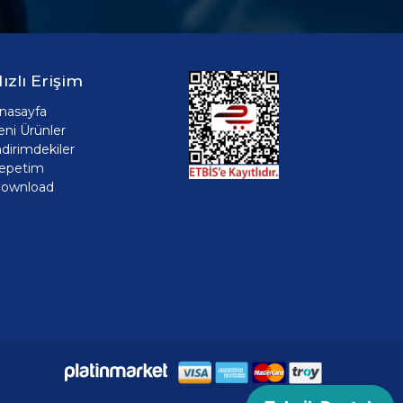
ızlı Erişim
nasayfa
eni Ürünler
ndirimdekiler
epetim
ownload