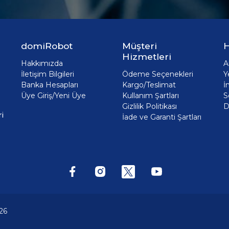
domiRobot
Müşteri
H
Hizmetleri
Hakkımızda
A
İletişim Bilgileri
Ödeme Seçenekleri
Y
Banka Hesapları
Kargo/Teslimat
İ
Üye Giriş/Yeni Üye
Kullanım Şartları
S
Gizlilik Politikası
D
i
İade ve Garanti Şartları
26