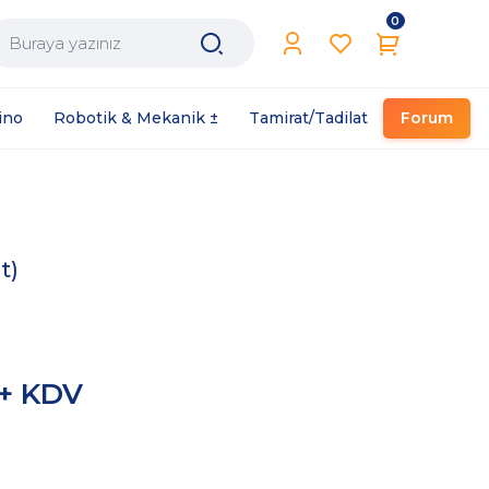
0
Filament / Reçine
ino
Robotik & Mekanik ±
Tamirat/Tadilat
Forum
t)
 + KDV