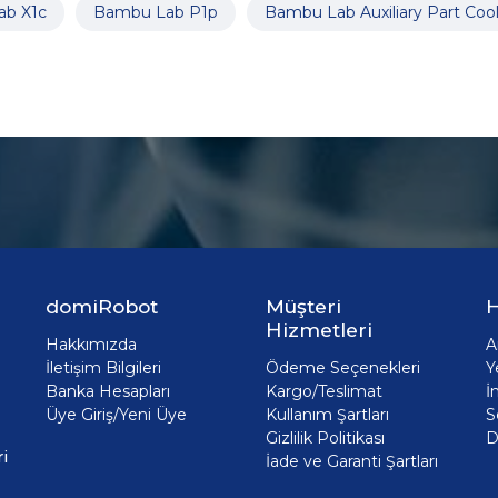
b X1c
Bambu Lab P1p
Bambu Lab Auxiliary Part Coo
domiRobot
Müşteri
H
Hizmetleri
Hakkımızda
A
İletişim Bilgileri
Ödeme Seçenekleri
Y
Banka Hesapları
Kargo/Teslimat
İ
Üye Giriş/Yeni Üye
Kullanım Şartları
S
Gizlilik Politikası
D
i
İade ve Garanti Şartları