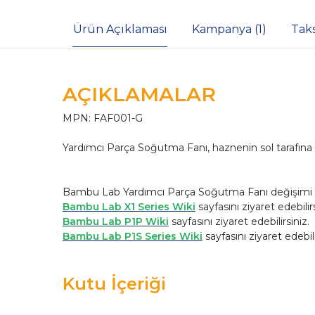
Ürün Açıklaması
Kampanya (1)
Tak
AÇIKLAMALAR
MPN: FAF001-G
Yardımcı Parça Soğutma Fanı, haznenin sol tarafına m
Bambu Lab Yardımcı Parça Soğutma Fanı değişimi için
B
ambu Lab X1 Series Wiki
s
ayfasını ziyaret edebilir
B
ambu Lab P1P Wiki
s
ayfasını ziyaret edebilirsiniz.
B
ambu Lab P1S Series Wiki
s
ayfasını ziyaret edebili
Kutu İçeriği