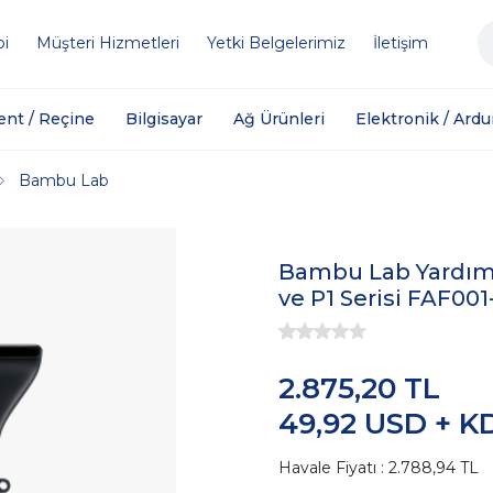
bi
Müşteri Hizmetleri
Yetki Belgelerimiz
İletişim
ent / Reçine
Bilgisayar
Ağ Ürünleri
Elektronik / Ardu
Bambu Lab
Bambu Lab Yardımc
ve P1 Serisi FAF001
2.875,20 TL
49,92 USD + K
Havale Fiyatı : 2.788,94 TL