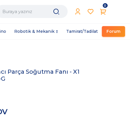
0
Filament / Reçine
ino
Robotik & Mekanik ±
Tamirat/Tadilat
Forum
ı Parça Soğutma Fanı - X1
-G
DV