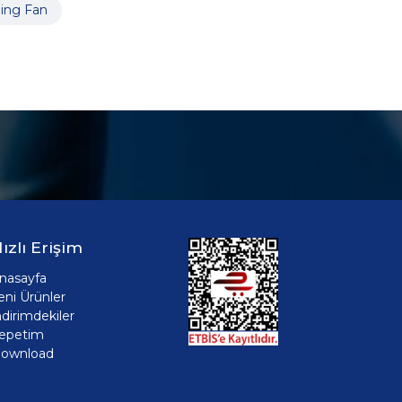
ling Fan
ızlı Erişim
nasayfa
eni Ürünler
ndirimdekiler
epetim
ownload