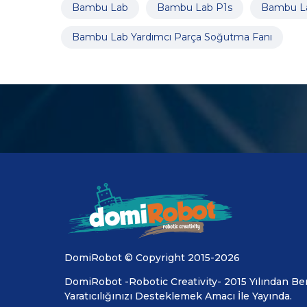
Bambu Lab
Bambu Lab P1s
Bambu La
Bambu Lab Yardımcı Parça Soğutma Fanı
DomiRobot © Copyright 2015-2026
DomiRobot -Robotic Creativity- 2015 Yılından Ber
Yaratıcılığınızı Desteklemek Amacı İle Yayında.