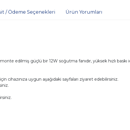
sit / Ödeme Seçenekleri
Ürün Yorumları
onte edilmiş güçlü bir 12W soğutma fanıdır, yüksek hızlı baskı iç
 cihazınıza uygun aşağıdaki sayfaları ziyaret edebilirsiniz.
siniz.
rsiniz.