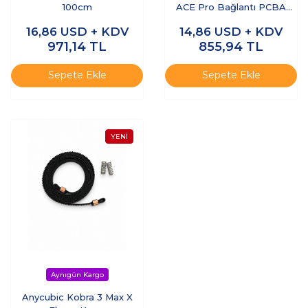
100cm
ACE Pro Bağlantı PCBA
Kartı
16,86
USD + KDV
14,86
USD + KDV
971,14
TL
855,94
TL
Sepete Ekle
Sepete Ekle
Anycubic Kobra 3 Max X