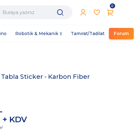
0
Filament / Reçine
ino
Robotik & Mekanik ±
Tamirat/Tadilat
Forum
Tabla Sticker - Karbon Fiber
L
D + KDV
V