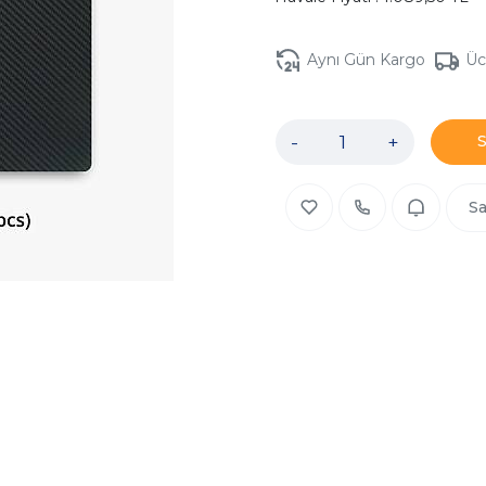
Aynı Gün Kargo
Üc
-
+
Sa