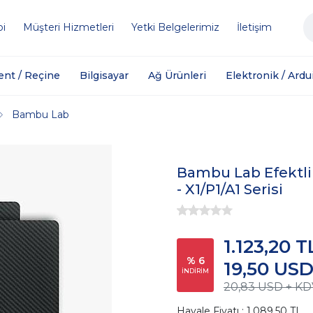
bi
Müşteri Hizmetleri
Yetki Belgelerimiz
İletişim
ent / Reçine
Bilgisayar
Ağ Ürünleri
Elektronik / Ardu
Bambu Lab
Bambu Lab Efektli 
- X1/P1/A1 Serisi
1.123,20 T
% 6
19,50 US
İNDİRİM
20,83 USD + KD
Havale Fiyatı : 1.089,50 TL