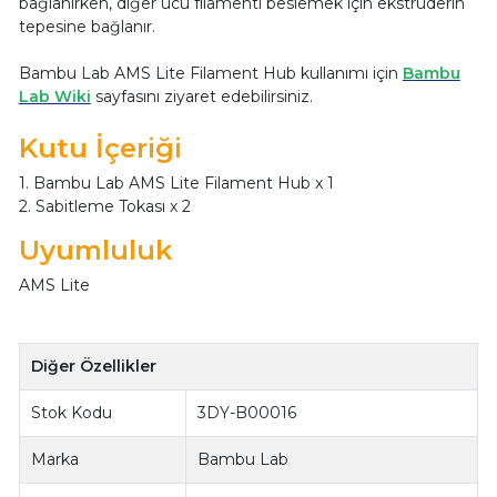
bağlanırken, diğer ucu filamenti beslemek için ekstrüderin
tepesine bağlanır.
Bambu Lab AMS Lite Filament Hub kullanımı için
B
ambu
Lab Wiki
s
ayfasını ziyaret edebilirsiniz.
Kutu İçeriği
1. Bambu Lab AMS Lite Filament Hub x 1
2. Sabitleme Tokası x 2
Uyumluluk
AMS Lite
Diğer Özellikler
Stok Kodu
3DY-B00016
Marka
Bambu Lab