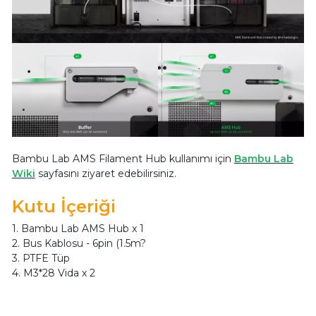
Bambu Lab AMS Filament Hub kullanımı için
B
ambu Lab
Wiki
s
ayfasını ziyaret edebilirsiniz.
Kutu İçeriği
1. Bambu Lab AMS Hub x 1
2. Bus Kablosu - 6pin (1.5m?
3. PTFE Tüp
4. M3*28 Vida x 2