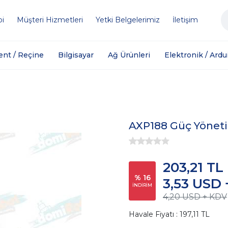
bi
Müşteri Hizmetleri
Yetki Belgelerimiz
İletişim
ent / Reçine
Bilgisayar
Ağ Ürünleri
Elektronik / Ardu
AXP188 Güç Yönet
203,21 TL
% 16
3,53 USD
İNDİRİM
4,20 USD + KDV
Havale Fiyatı : 197,11 TL