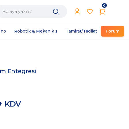
0
Filament / Reçine
ino
Robotik & Mekanik ±
Tamirat/Tadilat
Forum
im Entegresi
 + KDV