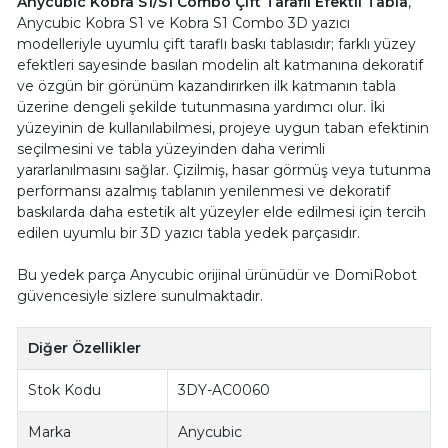
Anycubic Kobra S1/S1 Combo Çift Taraflı Efektli Tabla
,
Anycubic Kobra S1 ve Kobra S1 Combo 3D yazıcı
modelleriyle uyumlu çift taraflı baskı tablasıdır; farklı yüzey
efektleri sayesinde basılan modelin alt katmanına dekoratif
ve özgün bir görünüm kazandırırken ilk katmanın tabla
üzerine dengeli şekilde tutunmasına yardımcı olur. İki
yüzeyinin de kullanılabilmesi, projeye uygun taban efektinin
seçilmesini ve tabla yüzeyinden daha verimli
yararlanılmasını sağlar. Çizilmiş, hasar görmüş veya tutunma
performansı azalmış tablanın yenilenmesi ve dekoratif
baskılarda daha estetik alt yüzeyler elde edilmesi için tercih
edilen uyumlu bir 3D yazıcı tabla yedek parçasıdır.
Bu yedek parça Anycubic orijinal ürünüdür ve DomiRobot
güvencesiyle sizlere sunulmaktadır.
Diğer Özellikler
Stok Kodu
3DY-AC0060
Marka
Anycubic