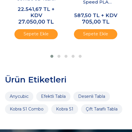
Speed PLA
Filament Turuncu
22.541,67
TL +
1.75mm 1kg
KDV
587,50
TL + KDV
27.050,00
TL
705,00
TL
Sepete Ekle
Sepete Ekle
Ürün Etiketleri
Anycubic
Efektli Tabla
Desenli Tabla
Kobra S1 Combo
Kobra S1
Çift Taraflı Tabla