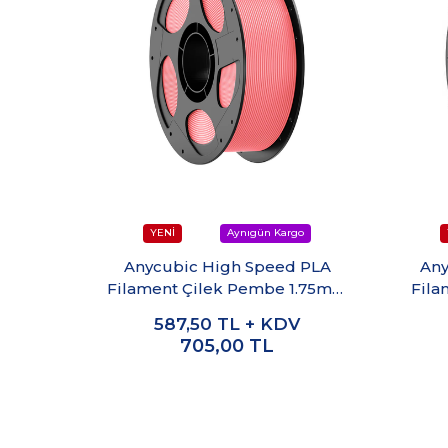
Anycubic High Speed PLA
Any
Filament Çilek Pembe 1.75mm
Fila
1kg
587,50
TL + KDV
705,00
TL