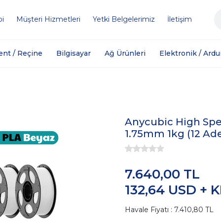
bi
Müşteri Hizmetleri
Yetki Belgelerimiz
İletişim
ent / Reçine
Bilgisayar
Ağ Ürünleri
Elektronik / Ardu
Anycubic High Sp
1.75mm 1kg (12 Ade
7.640,00 TL
132,64 USD + 
Havale Fiyatı : 7.410,80 TL