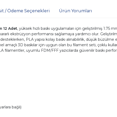
sit / Ödeme Seçenekleri
Ürün Yorumları
m 12 Adet
, yüksek hızlı baskı uygulamaları için geliştirilmiş 1.
 kararlı ekstrüzyon performansı sağlamaya yardımcı olur. Geliştirilm
teklerken, PLA yapısı kolay baskı alınabilirlik, düşük büzülme e
el amaçlı 3D baskılar için uygun olan bu filament seti, çoklu kullanım
amentler, uyumlu FDM/FFF yazıcılarda güvenilir baskı performansı 
arlara bağlı)