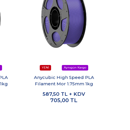
 PLA
Anycubic High Speed PLA
Any
 1kg
Filament Mor 1.75mm 1kg
Filam
587,50
TL + KDV
705,00
TL