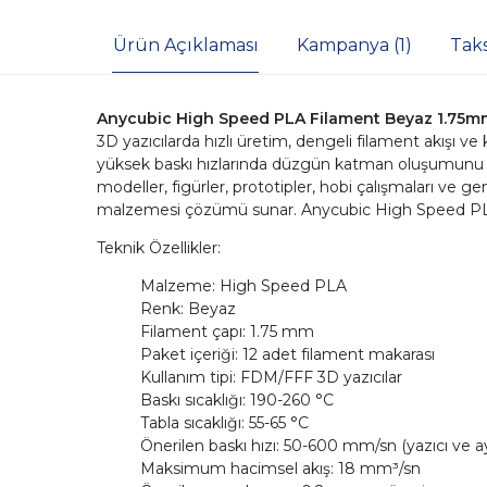
Ürün Açıklaması
Kampanya (1)
Tak
Anycubic High Speed PLA Filament Beyaz 1.75m
3D yazıcılarda hızlı üretim, dengeli filament akışı ve
yüksek baskı hızlarında düzgün katman oluşumunu des
modeller, figürler, prototipler, hobi çalışmaları ve gen
malzemesi çözümü sunar. Anycubic High Speed PLA fil
Teknik Özellikler:
Malzeme: High Speed PLA
Renk: Beyaz
Filament çapı: 1.75 mm
Paket içeriği: 12 adet filament makarası
Kullanım tipi: FDM/FFF 3D yazıcılar
Baskı sıcaklığı: 190-260 °C
Tabla sıcaklığı: 55-65 °C
Önerilen baskı hızı: 50-600 mm/sn (yazıcı ve ay
Maksimum hacimsel akış: 18 mm³/sn