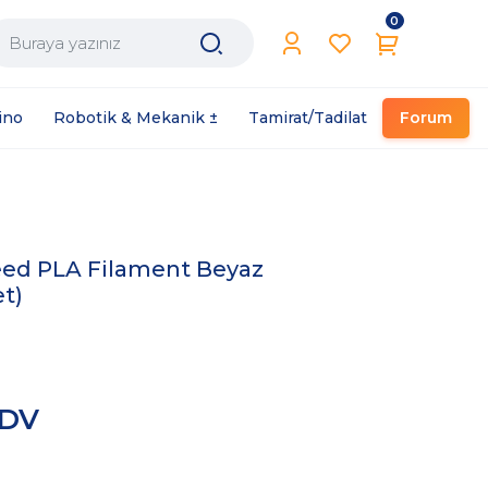
0
Filament / Reçine
ino
Robotik & Mekanik ±
Tamirat/Tadilat
Forum
eed PLA Filament Beyaz
t)
KDV