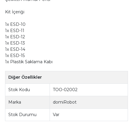
Kit İçeriği
1x ESD-10
1x ESD-11
1x ESD-12
1x ESD-13
1x ESD-14
1x ESD-15
1x Plastik Saklama Kabı
Diğer Özellikler
Stok Kodu
TOO-02002
Marka
domiRobot
Stok Durumu
Var