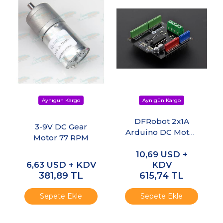
DFRobot 2x1A
3-9V DC Gear
Arduino DC Motor
Motor 77 RPM
Shield
10,69
USD +
6,63
USD + KDV
KDV
381,89
TL
615,74
TL
Sepete Ekle
Sepete Ekle