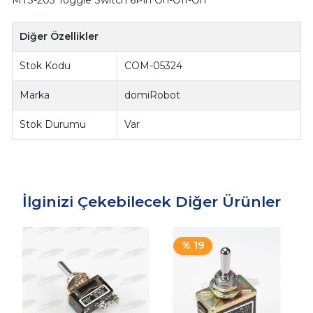
MTS-203 Toggle Switch 6Pin On-Off-On
Diğer Özellikler
Stok Kodu
COM-05324
Marka
domiRobot
Stok Durumu
Var
İlginizi Çekebilecek Diğer Ürünler
% 19