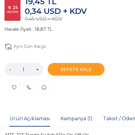
19,45 TL
% 25
0,34 USD + KDV
İNDİRİM
0,45 USD + KDV
Havale Fiyatı : 18,87 TL
Aynı Gün Kargo
-
+
SEPETE EKLE
Ürün Açıklaması
Kampanya (1)
Taksit / Öde