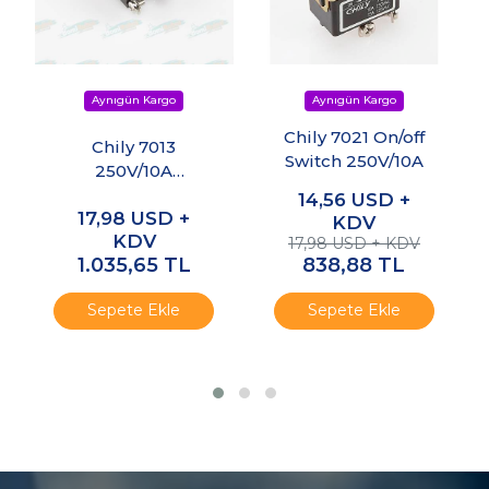
Chily 7021 On/off
Chily 7013
Switch 250V/10A
250V/10A
On/Off/On 3 Bacak
14,56
USD +
17,98
USD +
Anahtar
KDV
KDV
17,98 USD + KDV
1.035,65
TL
838,88
TL
Sepete Ekle
Sepete Ekle