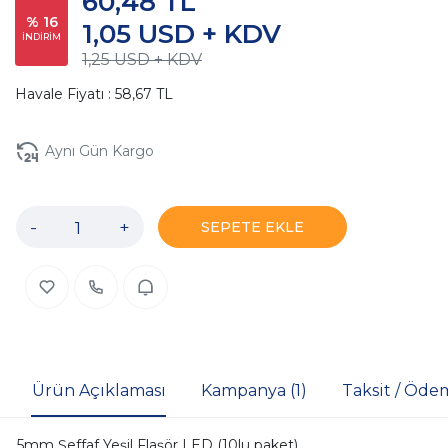
60,48 TL
% 16
1,05 USD + KDV
İNDİRİM
1,25 USD + KDV
Havale Fiyatı : 58,67 TL
Aynı Gün Kargo
-
+
SEPETE EKLE
Ürün Açıklaması
Kampanya (1)
Taksit / Öde
5mm Şeffaf Yeşil Flaşör LED (10lu paket)