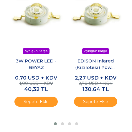
3W POWER LED -
EDISON Infared
BEYAZ
(Kızılötesi) Power
LED 1W 830nm-
0,70
USD + KDV
2,27
USD + KDV
850nm
1,00 USD + KDV
2,70 USD + KDV
40,32
TL
130,64
TL
Sepete Ekle
Sepete Ekle