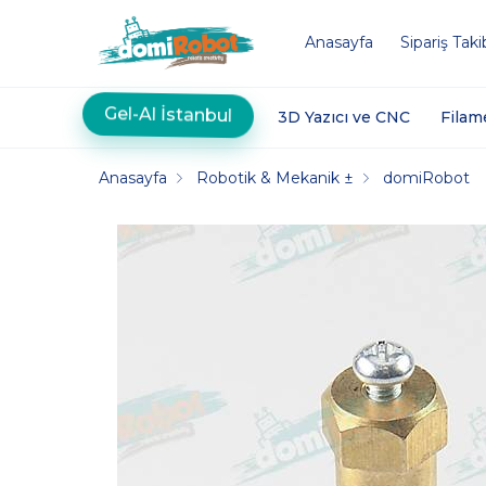
Anasayfa
Sipariş Taki
Gel-Al İstanbul
3D Yazıcı ve CNC
Filam
Anasayfa
Robotik & Mekanik ±
domiRobot