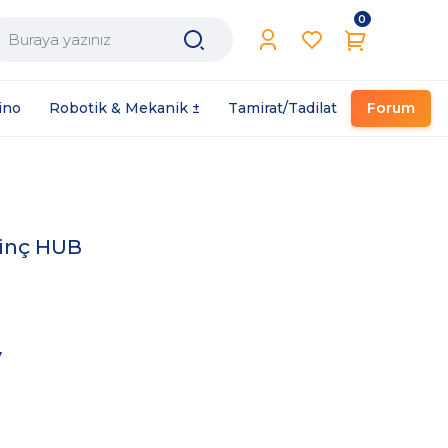
0
Filament / Reçine
ino
Robotik & Mekanik ±
Tamirat/Tadilat
Forum
rinç HUB
V