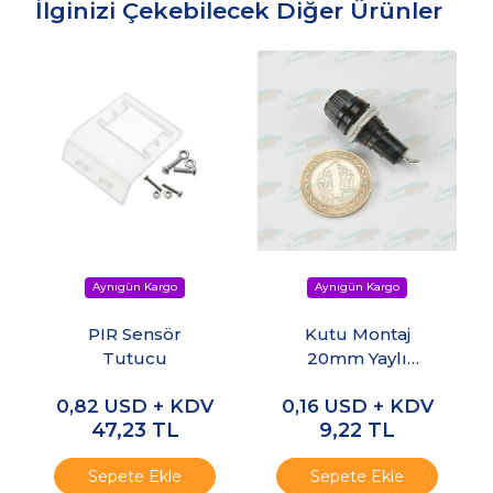
İlginizi Çekebilecek Diğer Ürünler
PIR Sensör
Kutu Montaj
Tutucu
20mm Yaylı
Sigorta Yuvası
0,82
USD + KDV
0,16
USD + KDV
47,23
TL
9,22
TL
Sepete Ekle
Sepete Ekle