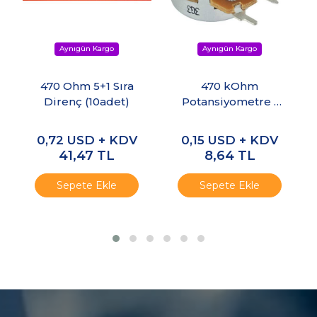
470 Ohm 5+1 Sıra
470 kOhm
Direnç (10adet)
Potansiyometre -
Ayarlı Direnç
0,72
USD + KDV
0,15
USD + KDV
41,47
TL
8,64
TL
Sepete Ekle
Sepete Ekle