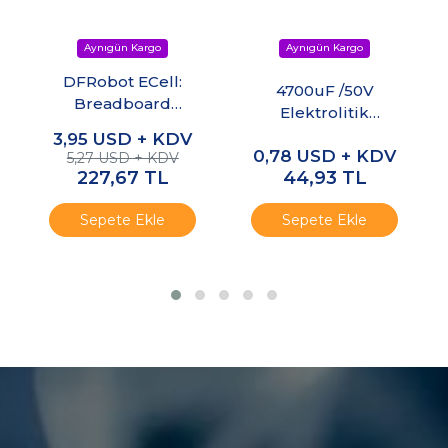
DFRobot ECell:
4700uF /50V
Breadboard
Elektrolitik
Uyumlu
Kondansatör
3,95
USD + KDV
Kondansatör Seti
0,78
USD + KDV
5,27 USD + KDV
227,67
TL
44,93
TL
Sepete Ekle
Sepete Ekle