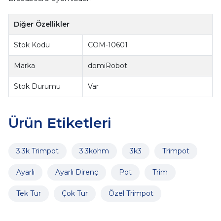
Diğer Özellikler
Stok Kodu
COM-10601
Marka
domiRobot
Stok Durumu
Var
Ürün Etiketleri
3.3k Trimpot
3.3kohm
3k3
Trimpot
Ayarlı
Ayarlı Direnç
Pot
Trim
Tek Tur
Çok Tur
Özel Trimpot