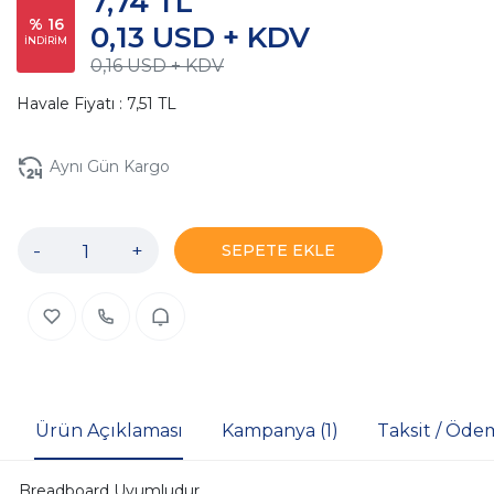
7,74 TL
% 16
0,13 USD + KDV
İNDİRİM
0,16 USD + KDV
Havale Fiyatı : 7,51 TL
Aynı Gün Kargo
-
+
SEPETE EKLE
Ürün Açıklaması
Kampanya (1)
Taksit / Öde
Breadboard Uyumludur.