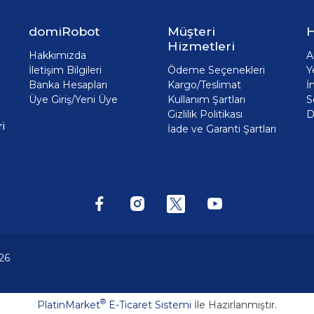
domiRobot
Müşteri
H
Hizmetleri
Hakkımızda
A
İletişim Bilgileri
Ödeme Seçenekleri
Y
Banka Hesapları
Kargo/Teslimat
İ
Üye Giriş/Yeni Üye
Kullanım Şartları
S
Gizlilik Politikası
D
i
İade ve Garanti Şartları
26
®
PlatinMarket
E-Ticaret Sistemi
İle Hazırlanmıştır.