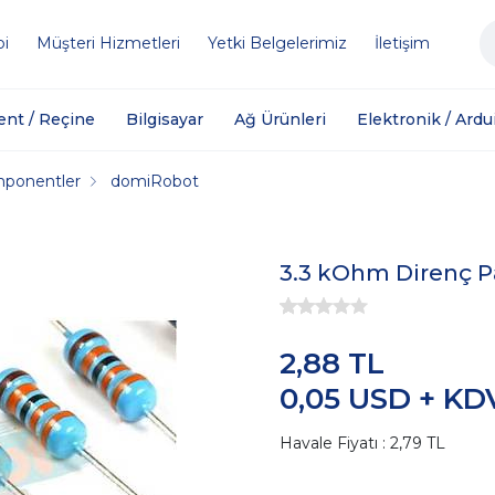
bi
Müşteri Hizmetleri
Yetki Belgelerimiz
İletişim
ent / Reçine
Bilgisayar
Ağ Ürünleri
Elektronik / Ardu
mponentler
domiRobot
3.3 kOhm Direnç Pa
2,88 TL
0,05 USD + KD
Havale Fiyatı : 2,79 TL