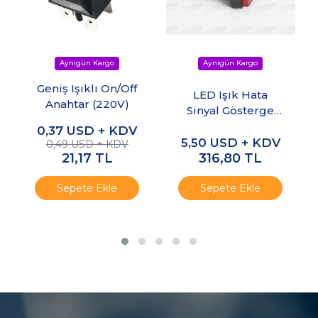
Geniş Işıklı On/Off
LED Işık Hata
Anahtar (220V)
Sinyal Gösterge
Lambası - 220VAC
0,37
USD + KDV
5,50
USD + KDV
0,49 USD + KDV
21,17
TL
316,80
TL
Sepete Ekle
Sepete Ekle