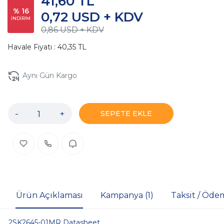
41,60 TL
% 16
0,72 USD + KDV
İNDİRİM
0,86 USD + KDV
Havale Fiyatı : 40,35 TL
Aynı Gün Kargo
-
+
SEPETE EKLE
Ürün Açıklaması
Kampanya (1)
Taksit / Öde
2SK2645-01MR Datasheet