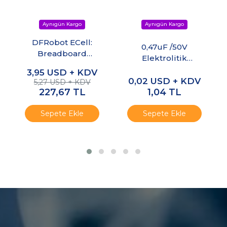
DFRobot ECell:
0,47uF /50V
Breadboard
Elektrolitik
Uyumlu
Kondansatör
3,95
USD + KDV
Kondansatör Seti
0,02
USD + KDV
5,27 USD + KDV
227,67
TL
1,04
TL
Sepete Ekle
Sepete Ekle