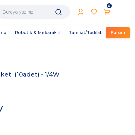
0
Filament / Reçine
ino
Robotik & Mekanik ±
Tamirat/Tadilat
Forum
eti (10adet) - 1/4W
V