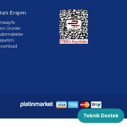
ızlı Erişim
nasayfa
eni Ürünler
ndirimdekiler
epetim
ownload