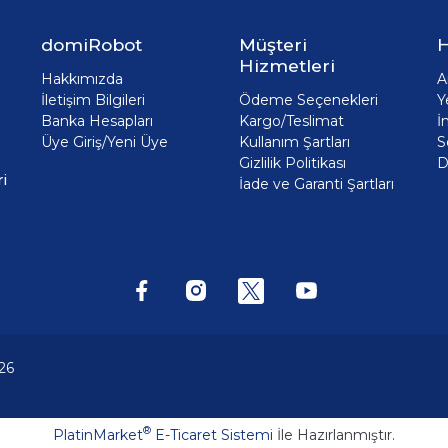
domiRobot
Müşteri
H
Hizmetleri
Hakkımızda
A
İletişim Bilgileri
Ödeme Seçenekleri
Y
Banka Hesapları
Kargo/Teslimat
İ
Üye Giriş/Yeni Üye
Kullanım Şartları
S
Gizlilik Politikası
D
i
İade ve Garanti Şartları
26
®
PlatinMarket
E-Ticaret Sistemi
İle Hazırlanmıştır.