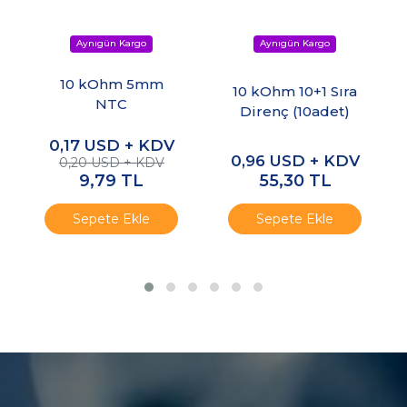
10 kOhm 5mm
10 kOhm 10+1 Sıra
NTC
Direnç (10adet)
0,17
USD + KDV
0,96
USD + KDV
0,20 USD + KDV
9,79
TL
55,30
TL
Sepete Ekle
Sepete Ekle