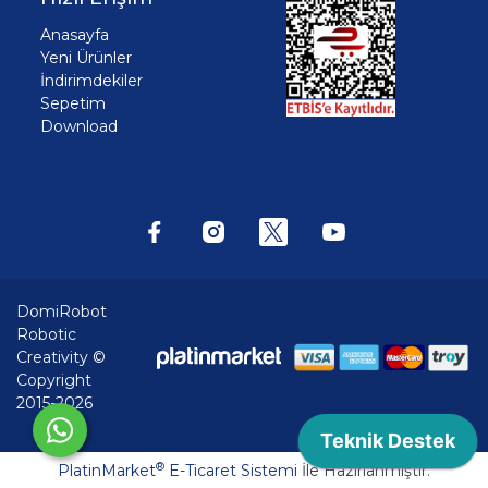
Anasayfa
Yeni Ürünler
İndirimdekiler
Sepetim
Download
DomiRobot
Robotic
Creativity ©
Copyright
2015-2026
®
PlatinMarket
E-Ticaret Sistemi
İle Hazırlanmıştır.