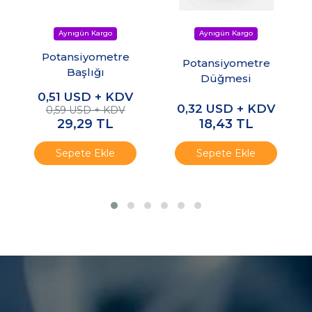
Potansiyometre
Potansiyometre
Başlığı
Düğmesi
0,51
USD + KDV
0,32
USD + KDV
0,59 USD + KDV
29,29
TL
18,43
TL
Sepete Ekle
Sepete Ekle