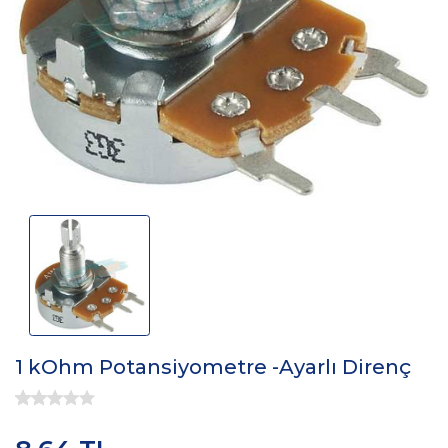
1 kOhm Potansiyometre -Ayarlı Direnç